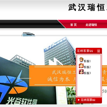
武 汉 瑞 恒
首 页
走进瑞恒