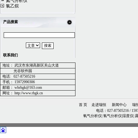
氮气分析仪
氯乙烷
产品搜索
联系我们
地址：
武汉市东湖高新区关山大道
光谷软件园
电话
:
027-87505216
手机：
15972990306
邮箱：
whrhgk@163.com
网址：
http://www.rhgk.cn
首 页
走进瑞恒
新闻中心
瑞
电话：027-87505216 / 1597
氧气分析仪| 氢气分析仪|湿度仪|