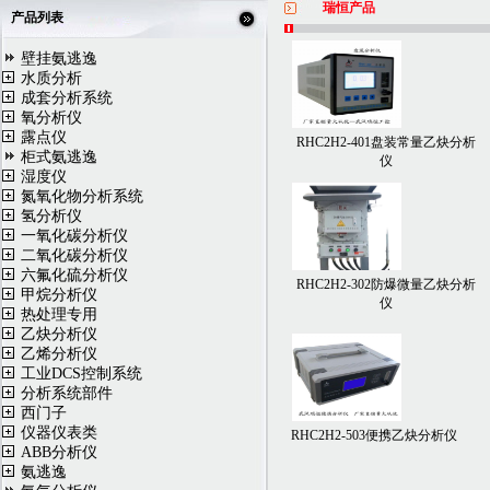
瑞恒产品
产品列表
壁挂氨逃逸
水质分析
成套分析系统
氧分析仪
露点仪
RHC2H2-401盘装常量乙炔分析
柜式氨逃逸
仪
湿度仪
氮氧化物分析系统
氢分析仪
一氧化碳分析仪
二氧化碳分析仪
六氟化硫分析仪
RHC2H2-302防爆微量乙炔分析
甲烷分析仪
仪
热处理专用
乙炔分析仪
乙烯分析仪
工业DCS控制系统
分析系统部件
西门子
仪器仪表类
RHC2H2-503便携乙炔分析仪
ABB分析仪
氨逃逸