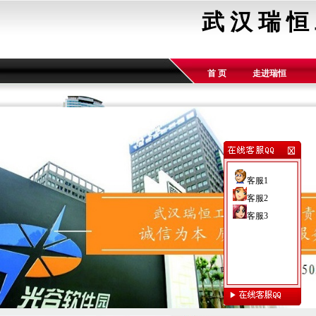
武 汉 瑞 恒
首 页
走进瑞恒