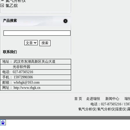
氮气分析仪
氯乙烷
产品搜索
联系我们
地址：
武汉市东湖高新区关山大道
光谷软件园
电话
:
027-87505216
手机：
15972990306
邮箱：
whrhgk@163.com
网址：
http://www.rhgk.cn
首 页
走进瑞恒
新闻中心
瑞
电话：027-87505216 / 1597
氧气分析仪| 氢气分析仪|湿度仪|