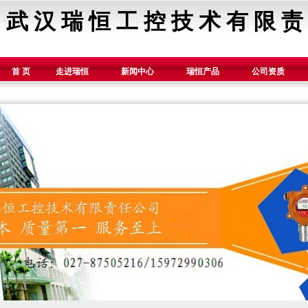
武 汉 瑞 恒 工 控 技 术 有 限 责
首 页
走进瑞恒
新闻中心
瑞恒产品
公司资质